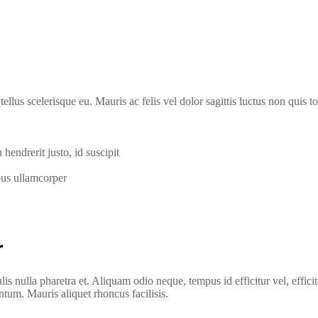
ellus scelerisque eu. Mauris ac felis vel dolor sagittis luctus non quis tor
hendrerit justo, id suscipit
bus ullamcorper
r
is nulla pharetra et. Aliquam odio neque, tempus id efficitur vel, efficit
entum. Mauris aliquet rhoncus facilisis.